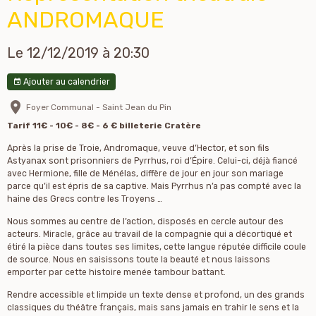
ANDROMAQUE
Le 12/12/2019
à 20:30
Ajouter au calendrier
Foyer Communal - Saint Jean du Pin
Tarif 11€ - 10€ - 8€ - 6 € billeterie Cratère
Après la prise de Troie, Andromaque, veuve d’Hector, et son fils
Astyanax sont prisonniers de Pyrrhus, roi d’Épire. Celui-ci, déjà fiancé
avec Hermione, fille de Ménélas, diffère de jour en jour son mariage
parce qu’il est épris de sa captive. Mais Pyrrhus n’a pas compté avec la
haine des Grecs contre les Troyens …
Nous sommes au centre de l’action, disposés en cercle autour des
acteurs. Miracle, grâce au travail de la compagnie qui a décortiqué et
étiré la pièce dans toutes ses limites, cette langue réputée difficile coule
de source. Nous en saisissons toute la beauté et nous laissons
emporter par cette histoire menée tambour battant.
Rendre accessible et limpide un texte dense et profond, un des grands
classiques du théâtre français, mais sans jamais en trahir le sens et la